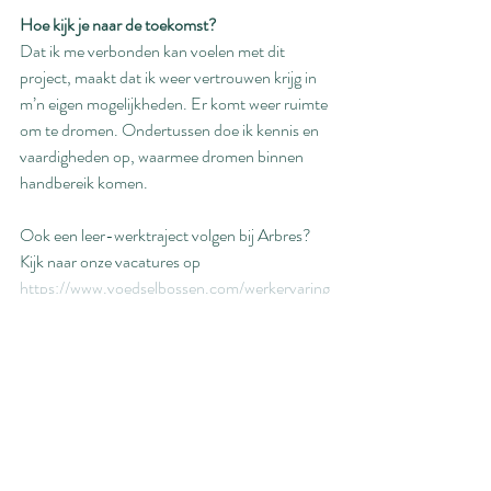
Hoe kijk je naar de toekomst?   
Dat ik me verbonden kan voelen met dit 
project, maakt dat ik weer vertrouwen krijg in 
m’n eigen mogelijkheden. Er komt weer ruimte 
om te dromen. Ondertussen doe ik kennis en 
vaardigheden op, waarmee dromen binnen 
handbereik komen. 
Ook een leer-werktraject volgen bij Arbres? 
Kijk naar onze vacatures op 
https://www.voedselbossen.com/werkervaring
splekken
Alles weergeven