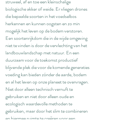
struweel, af en toe een kleinschalige 
biologische akker of weide. Er vliegen drones 
die bepaalde soorten in het voedselbos 
herkennen en kunnen oogsten en zo min 
mogelijk het leven op de bodem verstoren. 
Een soortenrijkdom die in de wijde omgeving 
niet te vinden is door de vervlechting van het 
landbouwlandschap met natuur. En een 
duurzaam voor de toekomst productief 
blijvende plek die voor de komende generaties 
voeding kan bieden zónder de aarde, bodem 
en al het leven op onze planeet te overvragen. 
Niet door alleen technisch vernuft te 
gebruiken en niet door alleen oude en 
ecologisch waardevolle methoden te 
gebruiken, maar door het slim te combineren 
en hiermee ruimte te creëren voor een 
prachtig ecosysteem waar ook de mens en 
haar technische evolutie een waardevol deel 