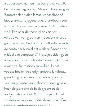
als voorbeeld nemen met een areaal van 30 
hectare weidegronden. Monocultuur raaigras. 
Fantastisch als dit allemaal voedselbos of 
biodynamische regeneratieve landbouw zou 
worden. Komen we dan verder? Of moeten 
we kijken naar de technieken van het 
verbouwen van groenten in zeecontainers of 
gebouwen met hydroponic methoden waarbij 
de container bijna al het werk zelf doet door 
middel van computers? Het zijn beiden geen 
allesomvattende methoden, maar ze kunnen 
elkaar wel fantastisch aanvullen. In het 
voedselbos en de biodynamische landbouw 
gronden groeien vruchten, noten en in het 
seizoen groenten en in de containers groeien 
het hele jaar rond de basis groenten als 
andijvie, sla en kool. Met zonnepanelen of 
windmolens als elektriciteitsleverancier. De 
techniek ondersteunt de natuur.